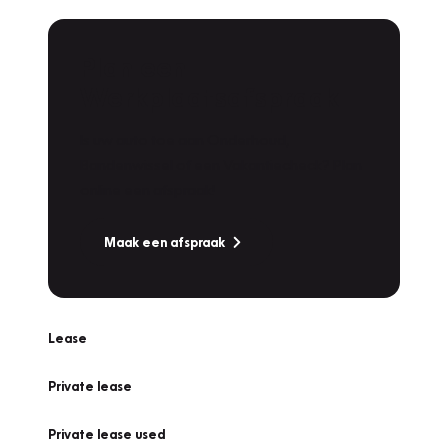
Plan een
Werkplaatsafspraak
Is uw auto toe aan Onderhoud,
Bandenwissel of een Vakantiecheck? Plan
online een afspraak!
Maak een afspraak
Lease
Private lease
Private lease used