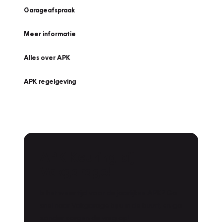
Garageafspraak
Meer informatie
Alles over APK
APK regelgeving
APK Keuring bij
Vakgarage!
Is het weer tijd voor de jaarlijkse APK? Ga
snel naar Vakgarage bij u in de buurt, en ga
zonder zorgen de weg op!