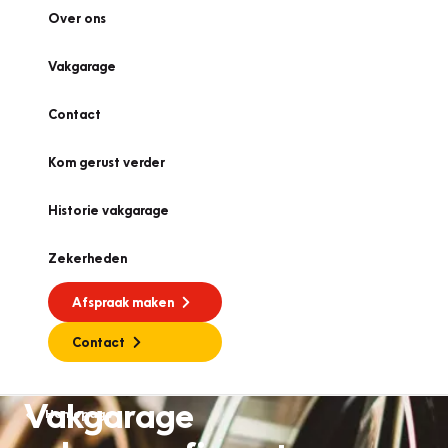
Over ons
Vakgarage
Contact
Kom gerust verder
Historie vakgarage
Zekerheden
Afspraak maken
Contact
Vakgarage
Homepage