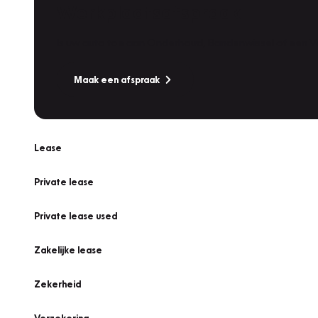
Werkplaatsafspraak
Is uw auto toe aan Onderhoud, Bandenwissel of een Va
Maak een afspraak
Lease
Private lease
Private lease used
Zakelijke lease
Zekerheid