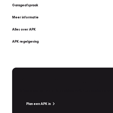
Garageafspraak
Meer informatie
Alles over APK
APK regelgeving
APK Keuring bij Vakgarage!
Is het weer tijd voor de jaarlijkse APK? Ga snel naar V
Plan een APK in