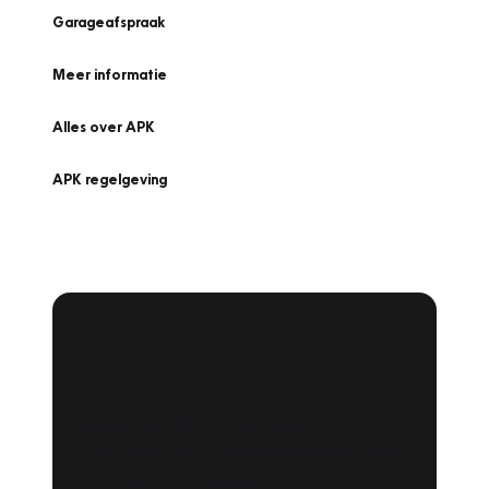
Garageafspraak
Meer informatie
Alles over APK
APK regelgeving
APK Keuring bij
Vakgarage!
Is het weer tijd voor de jaarlijkse APK? Ga
snel naar Vakgarage bij u in de buurt, en ga
zonder zorgen de weg op!