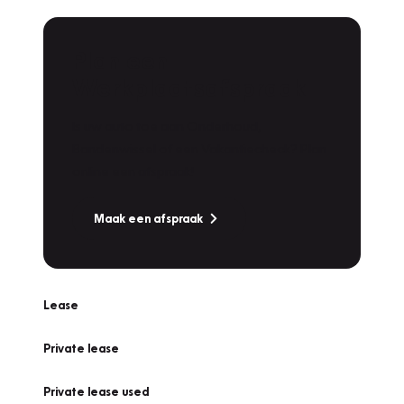
Plan een
Werkplaatsafspraak
Is uw auto toe aan Onderhoud,
Bandenwissel of een Vakantiecheck? Plan
online een afspraak!
Maak een afspraak
Lease
Private lease
Private lease used