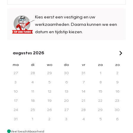
Kies eerst een vestiging en uw
werkzaamheden. Daarna kunnen we een
datum en tijdstip kiezen.
augustus 2026
ma
di
wo
do
vr
za
zo
27
28
29
30
31
1
2
3
4
5
6
7
8
9
10
11
12
13
14
15
16
17
18
19
20
21
22
23
24
25
26
27
28
29
30
31
1
2
3
4
5
6
Veel beschikbaarheid