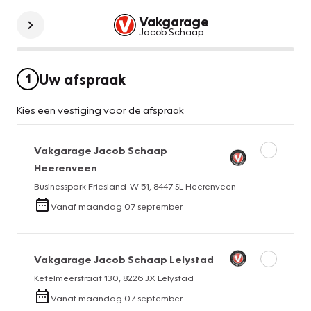
Vakgarage
Jacob Schaap
Uw afspraak
1
Kies een vestiging voor de afspraak
Vakgarage
Jacob Schaap
Heerenveen
Businesspark Friesland-W 51
,
8447 SL
Heerenveen
Vanaf
maandag 07 september
Vakgarage
Jacob Schaap Lelystad
Ketelmeerstraat 130
,
8226 JX
Lelystad
Vanaf
maandag 07 september