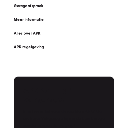
Garageafspraak
Meer informatie
Alles over APK
APK regelgeving
APK Keuring bij
Vakgarage!
Is het weer tijd voor de jaarlijkse APK? Ga
snel naar Vakgarage bij u in de buurt, en ga
zonder zorgen de weg op!