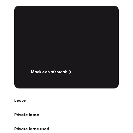
Plan een
Werkplaatsafspraak
Is uw auto toe aan Onderhoud,
Bandenwissel of een Vakantiecheck? Plan
online een afspraak!
Maak een afspraak
Lease
Private lease
Private lease used