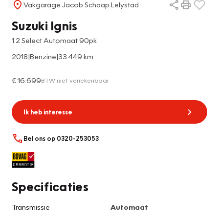
Vakgarage Jacob Schaap Lelystad
Suzuki Ignis
1.2 Select Automaat 90pk
2018
|
Benzine
|
33.449 km
€ 16.699
BTW niet verrekenbaar
Ik heb interesse
Bel ons op 0320-253053
Specificaties
Transmissie
Automaat