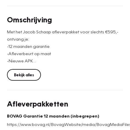
Omschrijving
Met het Jacob Schaap afleverpakket voor slechts €595,-
ontvang je:
-12 maanden garantie
-Afleverbeurt op maat
-Nieuwe APK
-Grondige poetsbeurt (binnen- en buitenkant)
-Een halfvolle tank brandstof
Bekijk alles
-Suzuki Service Card (pechhulp pas).
Let op: deze kosten zijn niet inbegrepen in de getoonde
prijs
Afleverpakketten
BOVAG Garantie 12 maanden (inbegrepen)
https://www.bovag.nl/BovagWebsite/media/BovagMediaFi