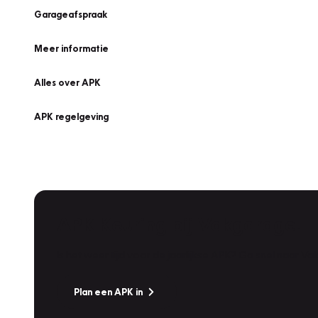
Garageafspraak
Meer informatie
Alles over APK
APK regelgeving
APK Keuring bij Vakgarage!
Is het weer tijd voor de jaarlijkse APK? Ga snel naar V
Plan een APK in