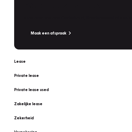
Werkplaatsafspraak
Is uw auto toe aan Onderhoud, Bandenwissel of een Va
Maak een afspraak
Lease
Private lease
Private lease used
Zakelijke lease
Zekerheid