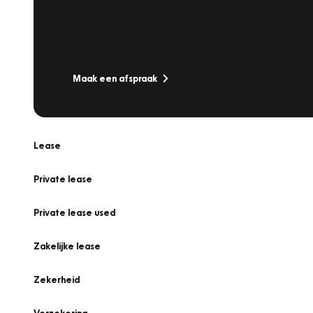
Werkplaatsafspraak
Is uw auto toe aan Onderhoud, Bandenwissel of een Va
Maak een afspraak
Lease
Private lease
Private lease used
Zakelijke lease
Zekerheid