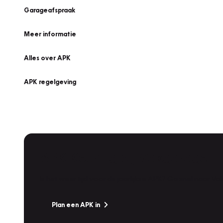
Garageafspraak
Meer informatie
Alles over APK
APK regelgeving
APK Keuring bij Vakgarage!
Is het weer tijd voor de jaarlijkse APK? Ga snel naar V
Plan een APK in