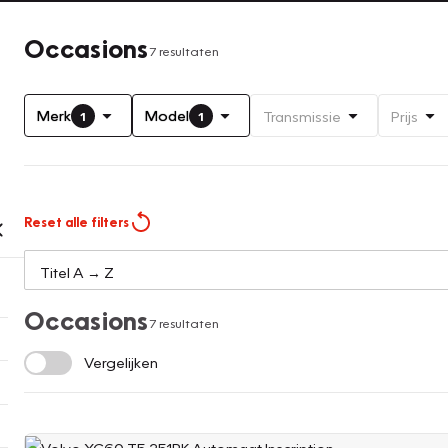
Occasions
7 resultaten
Merk
Model
Transmissie
Prijs
1
1
Reset alle filters
Occasions
7 resultaten
Vergelijken