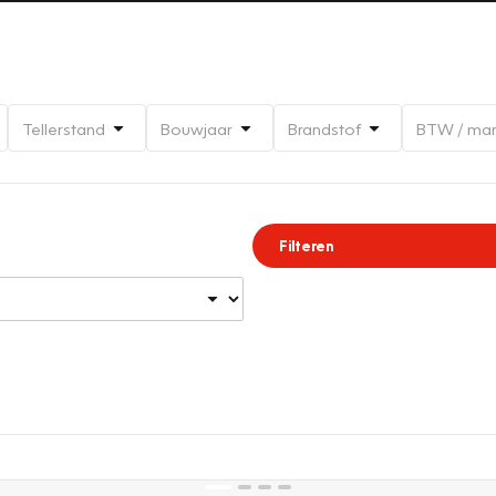
Tellerstand
Bouwjaar
Brandstof
BTW / ma
Filteren