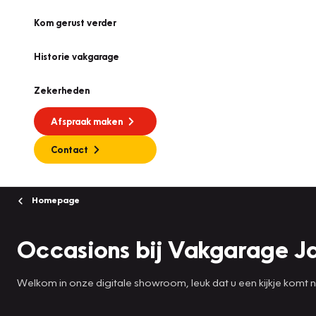
Kom gerust verder
Historie vakgarage
Zekerheden
Afspraak maken
Contact
Homepage
Occasions bij Vakgarage 
Welkom in onze digitale showroom, leuk dat u een kijkje komt