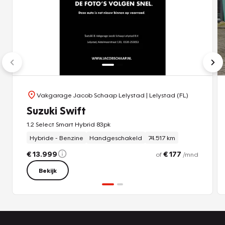
Vakgarage Jacob Schaap Lelystad
| Lelystad (FL)
Suzuki Swift
1.2 Select Smart Hybrid 83pk
Hybride - Benzine
Handgeschakeld
74.517 km
€ 13.999
€ 177
of
/mnd
Bekijk