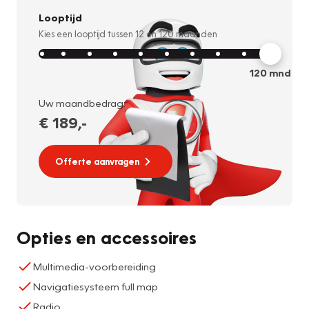
Looptijd
Kies een looptijd tussen
12
en
120
maanden
120
mnd
Uw maandbedrag:
€ 189
,-
Offerte aanvragen
Opties en accessoires
Multimedia-voorbereiding
Navigatiesysteem full map
Radio