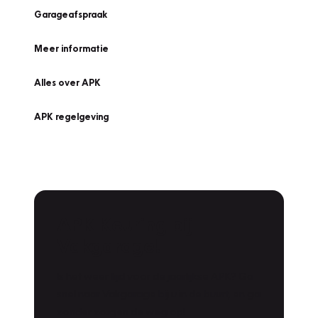
Garageafspraak
Meer informatie
Alles over APK
APK regelgeving
APK Keuring bij
Vakgarage!
Is het weer tijd voor de jaarlijkse APK? Ga
snel naar Vakgarage bij u in de buurt, en ga
zonder zorgen de weg op!