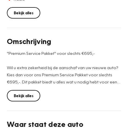
Bekijk alles
Omschrijving
"Premium Service Pakket" voor slechts €695,-
Wil u extra zekerheid bij de aanschaf van uw nieuwe auto?
Kies dan voor ons Premium Service Pakket voor slechts
€695,-. Dit pakket biedt u alles wat u nodig hebt voor een
zorgeloze ervaring:
Bekijk alles
-12 maanden BOVAG garantie voor uw gemoedsrust
-Nieuwe APK zodat u direct veilig de weg op kunt
-Afleverbeurt zodat uw auto goed de weg op kan
Waar staat deze auto
-Grondige reiniging & poetsbeurt van binnen en buiten