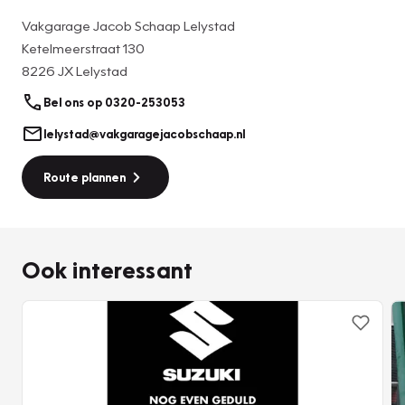
-Halfvolle tank brandstof om meteen weg te rijden
Vakgarage Jacob Schaap Lelystad
-Suzuki Service Card voor extra voordelen bij de dealer
Ketelmeerstraat 130
8226 JX Lelystad
Let op: De kosten van dit pakket zijn niet inbegrepen in de
prijs van de auto, maar bieden u wel een zorgeloze start!
Bel ons op 0320-253053
Neem contact met ons op voor meer info.
lelystad@vakgaragejacobschaap.nl
Route plannen
Ook interessant