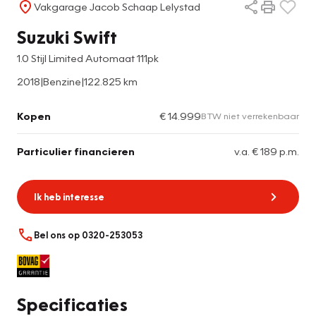
Vakgarage Jacob Schaap Lelystad
Suzuki Swift
1.0 Stijl Limited Automaat 111pk
2018
|
Benzine
|
122.825 km
Kopen
€ 14.999
BTW niet verrekenbaar
Particulier financieren
v.a. € 189 p.m.
Ik heb interesse
Bel ons op 0320-253053
Specificaties