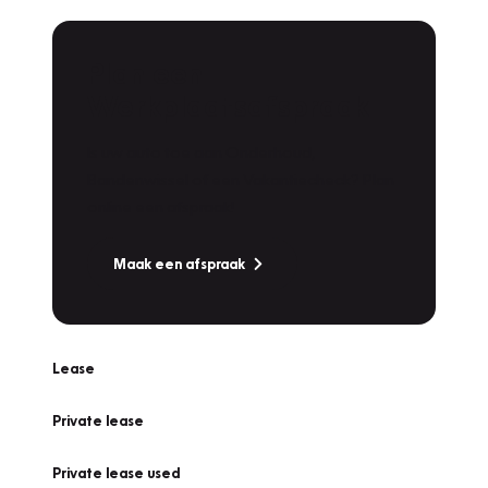
Plan een
Werkplaatsafspraak
Is uw auto toe aan Onderhoud,
Bandenwissel of een Vakantiecheck? Plan
online een afspraak!
Maak een afspraak
Lease
Private lease
Private lease used