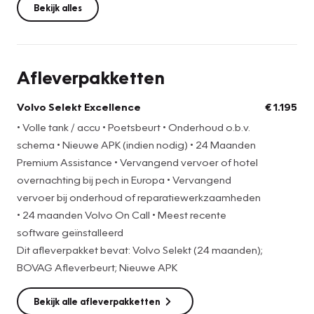
Wanneer u voor dit pakket kiest, wordt uw Volvo vóór
Bekijk alles
aflevering gecontroleerd op meer dan 100 punten en
geniet u van 24 maanden Volvo fabrieksgarantie, zonder
kilometerbeperking!
Afleverpakketten
Verder wordt de auto voorzien van onderhoud conform
fabrieksvoorschrift inclusief eventueel aanvullende
Volvo Selekt Excellence
€ 1.195
werkzaamheden, nieuwe APK-keuring, de laatste
• Volle tank / accu • Poetsbeurt • Onderhoud o.b.v.
software-updates, 24 maanden Premium Volvo Assistance
schema • Nieuwe APK (indien nodig) • 24 Maanden
voor geheel Europa, 24 maanden Volvo On Call
Premium Assistance • Vervangend vervoer of hotel
verlenging.
overnachting bij pech in Europa • Vervangend
De meerprijs van dit afleverpakket bedraagt € 1.195,-
vervoer bij onderhoud of reparatiewerkzaamheden
• 24 maanden Volvo On Call • Meest recente
software geïnstalleerd
Dit afleverpakket bevat: Volvo Selekt (24 maanden);
BOVAG Afleverbeurt; Nieuwe APK
Bekijk alle afleverpakketten