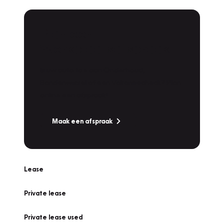
Plan een
Werkplaatsafspraak
Is uw auto toe aan Onderhoud,
Bandenwissel of een Vakantiecheck? Plan
online een afspraak!
Maak een afspraak
Lease
Private lease
Private lease used