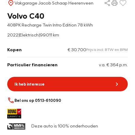
Vakgarage Jacob Schaap Heerenveen
Volvo C40
408PK Recharge Twin Intro Edition 78 kWh
2022
|
Elektrisch
|
99.011 km
Kopen
€ 30.700
Prijs is incl. BTW en BPM
Particulier financieren
v.a. € 364 p.m.
Ik heb interesse
Bel ons op 0513-610090
Deze auto is 100% onderhouden