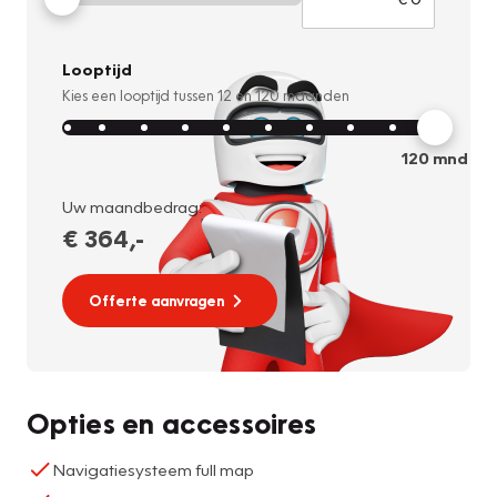
Looptijd
Kies een looptijd tussen
12
en
120
maanden
120
mnd
Uw maandbedrag:
€ 364
,-
Offerte aanvragen
Opties en accessoires
Navigatiesysteem full map