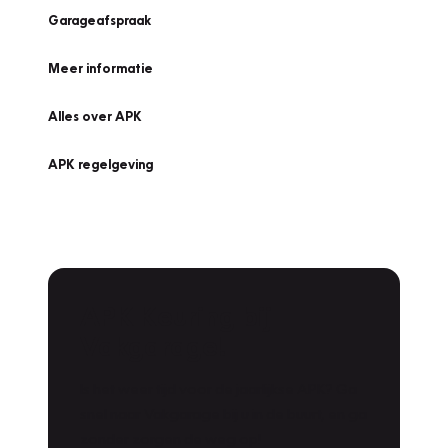
Garageafspraak
Meer informatie
Alles over APK
APK regelgeving
APK Keuring bij
Vakgarage!
Is het weer tijd voor de jaarlijkse APK? Ga
snel naar Vakgarage bij u in de buurt, en ga
zonder zorgen de weg op!