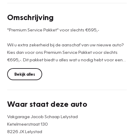
Omschrijving
"Premium Service Pakket" voor slechts €695,-
Wil u extra zekerheid bij de aanschaf van uw nieuwe auto?
Kies dan voor ons Premium Service Pakket voor slechts
€695,-. Dit pakket biedt u alles wat u nodig hebt voor een
zorgeloze ervaring:
Bekijk alles
-12 maanden BOVAG garantie voor uw gemoedsrust
-Nieuwe APK zodat u direct veilig de weg op kunt
-Afleverbeurt zodat uw auto goed de weg op kan
Waar staat deze auto
-Grondige reiniging & poetsbeurt van binnen en buiten
-Halfvolle tank brandstof om meteen weg te rijden
Vakgarage Jacob Schaap Lelystad
-Suzuki Service Card voor extra voordelen bij de dealer
Ketelmeerstraat 130
8226 JX Lelystad