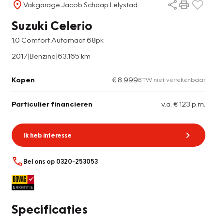
Vakgarage Jacob Schaap Lelystad
Suzuki Celerio
1.0 Comfort Automaat 68pk
2017
|
Benzine
|
63.165 km
Kopen
€ 8.999
BTW niet verrekenbaar
Particulier financieren
v.a. € 123 p.m.
Ik heb interesse
Bel ons op 0320-253053
Specificaties