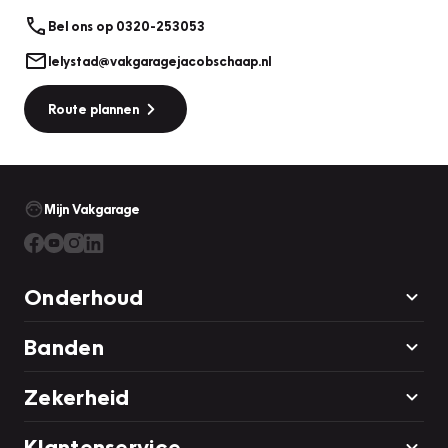
Let op: De kosten van dit pakket zijn niet inbegrepen in de
prijs van de auto, maar bieden u wel een zorgeloze start!
Bel ons op 0320-253053
Neem contact met ons op voor meer info.
lelystad@vakgaragejacobschaap.nl
Route plannen
Mijn Vakgarage
Onderhoud
Banden
Zekerheid
Klantenservice