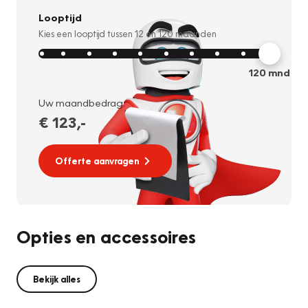
Looptijd
Kies een looptijd tussen
12
en
120
maanden
120
mnd
Uw maandbedrag:
€ 123
,-
Offerte aanvragen
Opties en accessoires
Bekijk alles