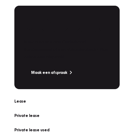
Plan een
Werkplaatsafspraak
Is uw auto toe aan Onderhoud,
Bandenwissel of een Vakantiecheck? Plan
online een afspraak!
Maak een afspraak
Lease
Private lease
Private lease used