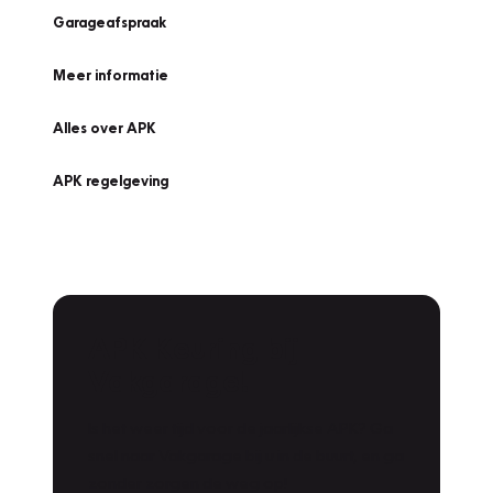
Garageafspraak
Meer informatie
Alles over APK
APK regelgeving
APK Keuring bij
Vakgarage!
Is het weer tijd voor de jaarlijkse APK? Ga
snel naar Vakgarage bij u in de buurt, en ga
zonder zorgen de weg op!