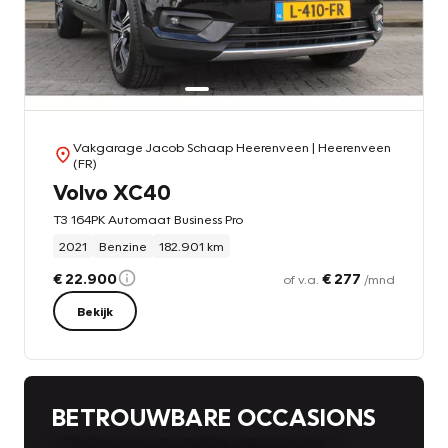
Vakgarage Jacob Schaap Heerenveen
| Heerenveen
(FR)
Volvo XC40
T3 164PK Automaat Business Pro
2021
Benzine
182.901 km
€ 22.900
€ 277
of v.a.
/mnd
Bekijk
BETROUWBARE OCCASIONS