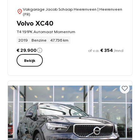
Vakgarage Jacob Schaap Heerenveen
| Heerenveen
(FR)
Volvo XC40
T4 191PK Automaat Momentum
2019
Benzine
47.736 km
€ 29.900
€ 354
of v.a.
/mnd
Bekijk