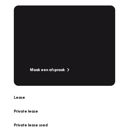
Plan een
Werkplaatsafspraak
Is uw auto toe aan Onderhoud,
Bandenwissel of een Vakantiecheck? Plan
online een afspraak!
Maak een afspraak
Lease
Private lease
Private lease used