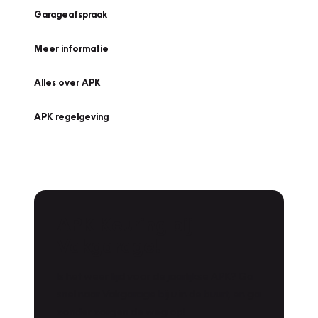
Garageafspraak
Meer informatie
Alles over APK
APK regelgeving
APK Keuring bij
Vakgarage!
Is het weer tijd voor de jaarlijkse APK? Ga
snel naar Vakgarage bij u in de buurt, en ga
zonder zorgen de weg op!