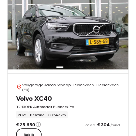
Vakgarage Jacob Schaap Heerenveen
| Heerenveen
(FR)
Volvo XC40
T2 130PK Automaat Business Pro
2021
Benzine
88.547 km
€ 25.650
€ 304
of v.a.
/mnd
Bekijk