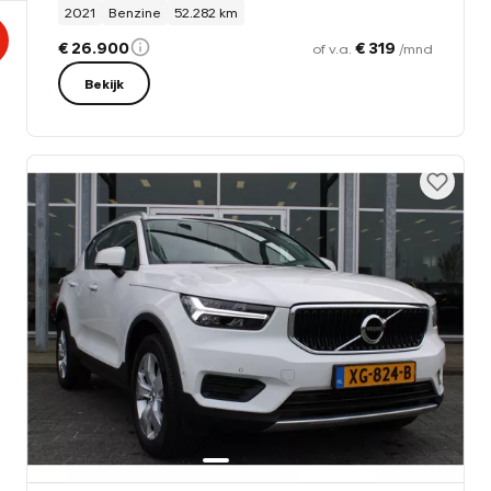
2021
Benzine
52.282 km
€ 26.900
€ 319
of v.a.
/mnd
Bekijk