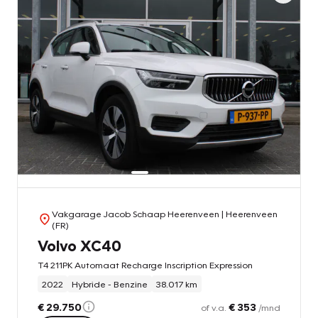
Vakgarage Jacob Schaap Heerenveen
| Heerenveen
(FR)
Volvo XC40
T4 211PK Automaat Recharge Inscription Expression
2022
Hybride - Benzine
38.017 km
€ 29.750
€ 353
of v.a.
/mnd