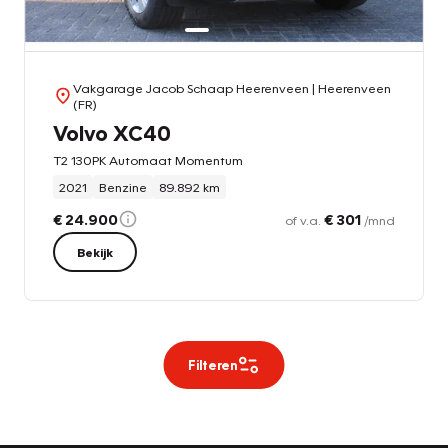
Vakgarage Jacob Schaap Heerenveen
| Heerenveen
(FR)
Volvo XC40
T2 130PK Automaat Momentum
2021
Benzine
89.892 km
€ 24.900
€ 301
of v.a.
/mnd
Bekijk
Filteren