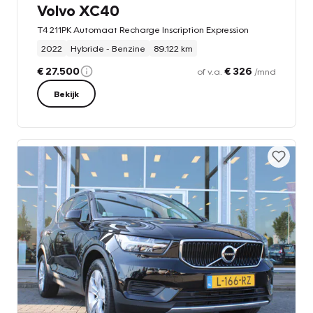
Volvo XC40
T4 211PK Automaat Recharge Inscription Expression
2022
Hybride - Benzine
89.122 km
€ 27.500
€ 326
of v.a.
/mnd
Bekijk