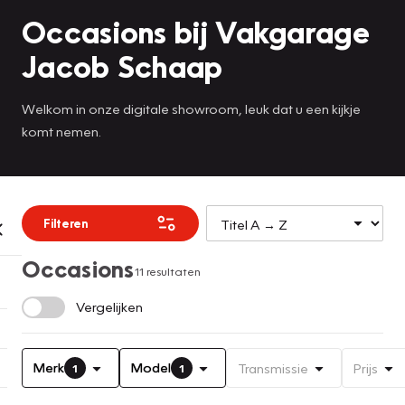
Occasions bij Vakgarage
Jacob Schaap
Welkom in onze digitale showroom, leuk dat u een kijkje
komt nemen.
Filteren
Occasions
11 resultaten
Vergelijken
Merk
Model
Transmissie
Prijs
1
1