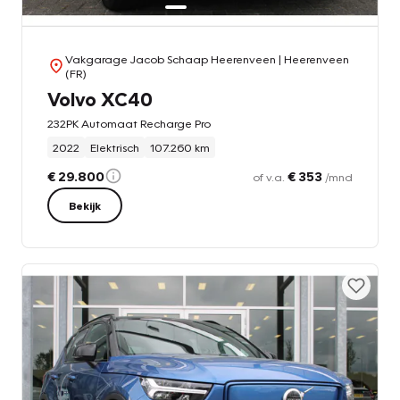
Vakgarage Jacob Schaap Heerenveen
| Heerenveen
(FR)
Volvo XC40
232PK Automaat Recharge Pro
2022
Elektrisch
107.260 km
€ 29.800
€ 353
of v.a.
/mnd
Bekijk