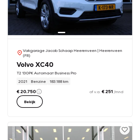
Vakgarage Jacob Schaap Heerenveen
| Heerenveen
(FR)
Volvo XC40
T2 130PK Automaat Business Pro
2021
Benzine
183.188 km
€ 20.750
€ 251
of v.a.
/mnd
Bekijk