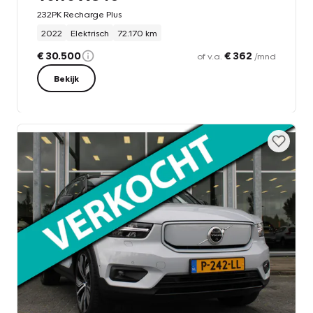
232PK Recharge Plus
2022
Elektrisch
72.170 km
€ 30.500
€ 362
of v.a.
/mnd
Bekijk