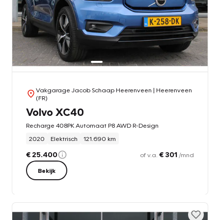
Vakgarage Jacob Schaap Heerenveen
| Heerenveen
(FR)
Volvo XC40
Recharge 408PK Automaat P8 AWD R-Design
2020
Elektrisch
121.690 km
€ 25.400
€ 301
of v.a.
/mnd
Bekijk