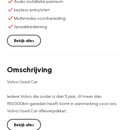
Audio installatie premium
keyless entry/start
Multimedia-voorbereiding
Spraakbediening
Bekijk alles
Omschrijving
Volvo Used Car:
Iedere Volvo die ouder is dan 5 jaar, óf meer dan
150.000km gereden heeft, komt in aanmerking voor ons
Volvo Used Car afleverpakket.
Wanneer u voor dit pakket kiest, krijgt uw Volvo een
uitgebreide technische inspectie, onderhoud conform
Bekijk alles