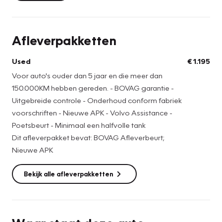
fabrieksvoorschrift inclusief eventueel aanvullende
werkzaamheden, nieuwe APK-keuring, de laatste
software-upgrades, minimaal een halve tank brandstof, 6
Afleverpakketten
maanden BOVAG-garantie en 12 maanden Volvo
Assistance voor héél Europa. De meerprijs van dit
Used
€ 1.195
afleverpakket bedraagt € 1.195,-
Voor auto's ouder dan 5 jaar en die meer dan
150.000KM hebben gereden. - BOVAG garantie -
Uitgebreide controle - Onderhoud conform fabriek
voorschriften - Nieuwe APK - Volvo Assistance -
Poetsbeurt - Minimaal een halfvolle tank
Dit afleverpakket bevat: BOVAG Afleverbeurt;
Nieuwe APK
Bekijk alle afleverpakketten