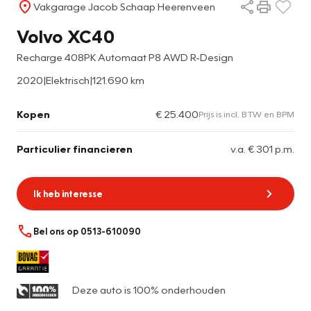
Vakgarage Jacob Schaap Heerenveen
Volvo XC40
Recharge 408PK Automaat P8 AWD R-Design
2020
|
Elektrisch
|
121.690 km
Kopen
€ 25.400
Prijs is incl. BTW en BPM
Particulier financieren
v.a. € 301 p.m.
Ik heb interesse
Bel ons op 0513-610090
Deze auto is 100% onderhouden