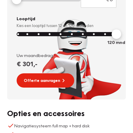
Looptijd
Kies een looptijd tussen
12
en
120
maanden
120
mnd
Uw maandbedrag:
€ 301
,-
Offerte aanvragen
Opties en accessoires
Navigatiesysteem full map + hard disk