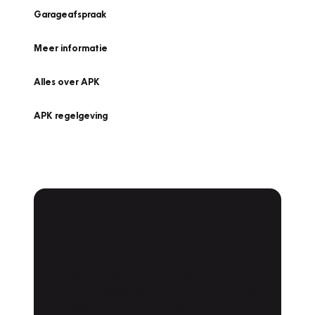
Garageafspraak
Meer informatie
Alles over APK
APK regelgeving
APK Keuring bij
Vakgarage!
Is het weer tijd voor de jaarlijkse APK? Ga
snel naar Vakgarage bij u in de buurt, en ga
zonder zorgen de weg op!