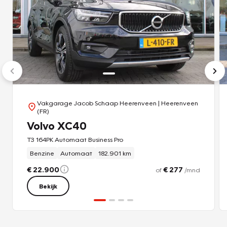
Vakgarage Jacob Schaap Heerenveen
| Heerenveen
(FR)
Volvo XC40
T3 164PK Automaat Business Pro
Benzine
Automaat
182.901 km
€ 22.900
€ 277
of
/mnd
Bekijk