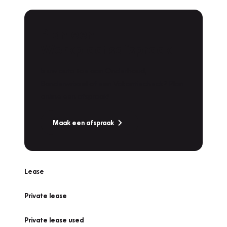
Plan een
Werkplaatsafspraak
Is uw auto toe aan Onderhoud,
Bandenwissel of een Vakantiecheck? Plan
online een afspraak!
Maak een afspraak
Lease
Private lease
Private lease used