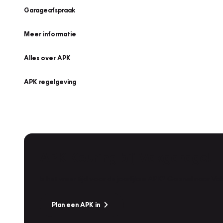
Garageafspraak
Meer informatie
Alles over APK
APK regelgeving
APK Keuring bij Vakgarage!
Is het weer tijd voor de jaarlijkse APK? Ga snel naar V
Plan een APK in