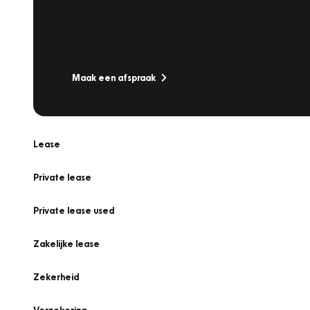
Werkplaatsafspraak
Is uw auto toe aan Onderhoud, Bandenwissel of een Va
Maak een afspraak
Lease
Private lease
Private lease used
Zakelijke lease
Zekerheid