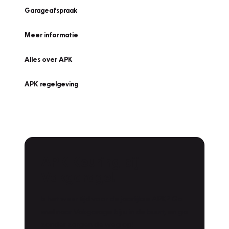
Garageafspraak
Meer informatie
Alles over APK
APK regelgeving
APK Keuring bij
Vakgarage!
Is het weer tijd voor de jaarlijkse APK? Ga
snel naar Vakgarage bij u in de buurt, en ga
zonder zorgen de weg op!