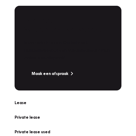
Plan een
Werkplaatsafspraak
Is uw auto toe aan Onderhoud,
Bandenwissel of een Vakantiecheck? Plan
online een afspraak!
Maak een afspraak
Lease
Private lease
Private lease used