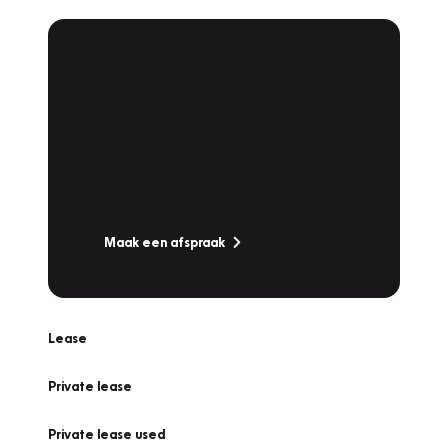
Plan een
Werkplaatsafspraak
Is uw auto toe aan Onderhoud,
Bandenwissel of een Vakantiecheck? Plan
online een afspraak!
Maak een afspraak
Lease
Private lease
Private lease used