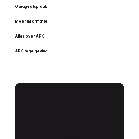
Garageafspraak
Meer informatie
Alles over APK
APK regelgeving
APK Keuring bij
Vakgarage!
Is het weer tijd voor de jaarlijkse APK? Ga
snel naar Vakgarage bij u in de buurt, en ga
zonder zorgen de weg op!