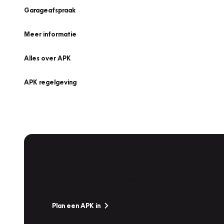
Garageafspraak
Meer informatie
Alles over APK
APK regelgeving
APK Keuring bij Vakgarage!
Is het weer tijd voor de jaarlijkse APK? Ga snel naar V
Plan een APK in