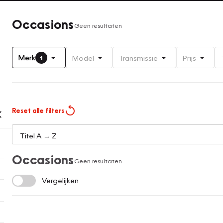
Occasions
Geen resultaten
Merk
Model
Transmissie
Prijs
1
Reset alle filters
Occasions
Geen resultaten
Vergelijken