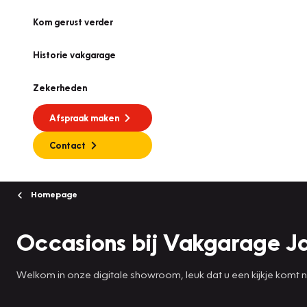
Kom gerust verder
Historie vakgarage
Zekerheden
Afspraak maken
Contact
Homepage
Occasions bij Vakgarage 
Welkom in onze digitale showroom, leuk dat u een kijkje komt