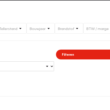
Tellerstand
Bouwjaar
Brandstof
BTW / marge
Filteren