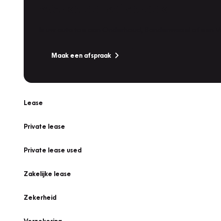
Werkplaatsafspraak
Is uw auto toe aan Onderhoud, Bandenwissel of een Va
Maak een afspraak
Lease
Private lease
Private lease used
Zakelijke lease
Zekerheid