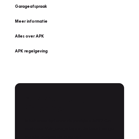
Garageafspraak
Meer informatie
Alles over APK
APK regelgeving
APK Keuring bij
Vakgarage!
Is het weer tijd voor de jaarlijkse APK? Ga
snel naar Vakgarage bij u in de buurt, en ga
zonder zorgen de weg op!