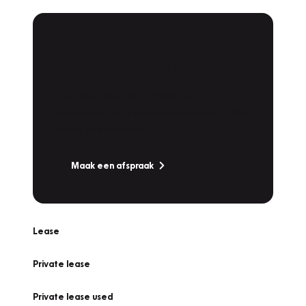
Plan een
Werkplaatsafspraak
Is uw auto toe aan Onderhoud,
Bandenwissel of een Vakantiecheck? Plan
online een afspraak!
Maak een afspraak
Lease
Private lease
Private lease used