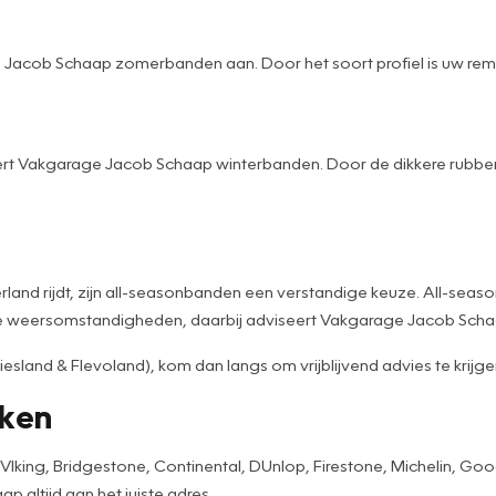
e Jacob Schaap zomerbanden aan. Door het soort profiel is uw re
rt Vakgarage Jacob Schaap winterbanden. Door de dikkere rubberl
erland rijdt, zijn all-seasonbanden een verstandige keuze. All-sea
eme weersomstandigheden, daarbij adviseert Vakgarage Jacob Scha
sland & Flevoland), kom dan langs om vrijblijvend advies te krijge
rken
ng, Bridgestone, Continental, DUnlop, Firestone, Michelin, Good Ye
 altijd aan het juiste adres.