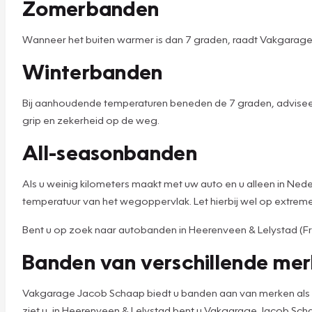
Zomerbanden
Wanneer het buiten warmer is dan 7 graden, raadt Vakgarag
Winterbanden
Bij aanhoudende temperaturen beneden de 7 graden, advisee
grip en zekerheid op de weg.
All-seasonbanden
Als u weinig kilometers maakt met uw auto en u alleen in Ned
temperatuur van het wegoppervlak. Let hierbij wel op extr
Bent u op zoek naar autobanden in Heerenveen & Lelystad (Frie
Banden van verschillende me
Vakgarage Jacob Schaap biedt u banden aan van merken als VIki
ziet u, in Heerenveen & Lelystad bent u Vakgarage Jacob Schaap