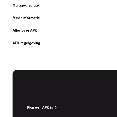
Garageafspraak
Meer informatie
Alles over APK
APK regelgeving
APK Keuring bij Vakgarage!
Is het weer tijd voor de jaarlijkse APK? Ga snel naar V
Plan een APK in