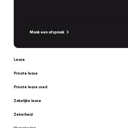
Werkplaatsafspraak
Is uw auto toe aan Onderhoud, Bandenwissel of een Va
Maak een afspraak
Lease
Private lease
Private lease used
Zakelijke lease
Zekerheid