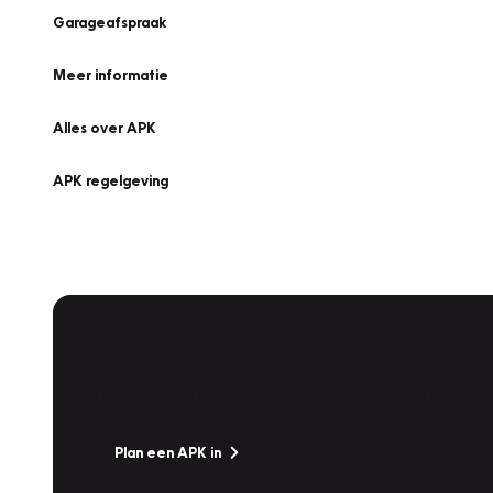
Garageafspraak
Meer informatie
Alles over APK
APK regelgeving
APK Keuring bij Vakgarage!
Is het weer tijd voor de jaarlijkse APK? Ga snel naar V
Plan een APK in