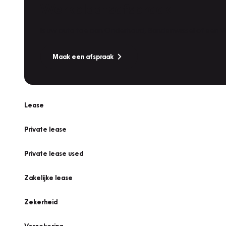
Werkplaatsafspraak
Is uw auto toe aan Onderhoud, Bandenwissel of een Va
Maak een afspraak
Lease
Private lease
Private lease used
Zakelijke lease
Zekerheid