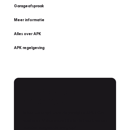
Garageafspraak
Meer informatie
Alles over APK
APK regelgeving
APK Keuring bij
Vakgarage!
Is het weer tijd voor de jaarlijkse APK? Ga
snel naar Vakgarage bij u in de buurt, en ga
zonder zorgen de weg op!