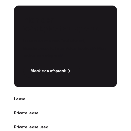
Plan een
Werkplaatsafspraak
Is uw auto toe aan Onderhoud,
Bandenwissel of een Vakantiecheck? Plan
online een afspraak!
Maak een afspraak
Lease
Private lease
Private lease used