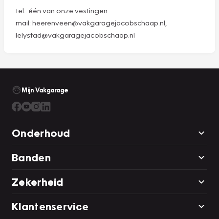
tel.: één van onze vestingen
mail: heerenveen@vakgaragejacobschaap.nl,
lelystad@vakgaragejacobschaap.nl
Mijn Vakgarage
Onderhoud
Banden
Zekerheid
Klantenservice