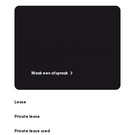
Plan een
Werkplaatsafspraak
Is uw auto toe aan Onderhoud,
Bandenwissel of een Vakantiecheck? Plan
online een afspraak!
Maak een afspraak
Lease
Private lease
Private lease used