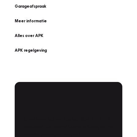
Garageafspraak
Meer informatie
Alles over APK
APK regelgeving
APK Keuring bij
Vakgarage!
Is het weer tijd voor de jaarlijkse APK? Ga
snel naar Vakgarage bij u in de buurt, en ga
zonder zorgen de weg op!