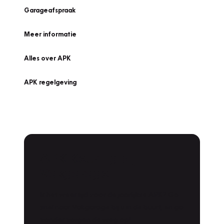
Garageafspraak
Meer informatie
Alles over APK
APK regelgeving
APK Keuring bij
Vakgarage!
Is het weer tijd voor de jaarlijkse APK? Ga
snel naar Vakgarage bij u in de buurt, en ga
zonder zorgen de weg op!