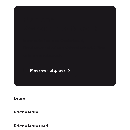
Plan een
Werkplaatsafspraak
Is uw auto toe aan Onderhoud,
Bandenwissel of een Vakantiecheck? Plan
online een afspraak!
Maak een afspraak
Lease
Private lease
Private lease used