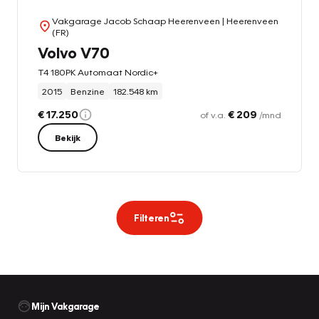
Vakgarage Jacob Schaap Heerenveen
| Heerenveen
(FR)
Volvo V70
T4 180PK Automaat Nordic+
2015
Benzine
182.548 km
€ 17.250
€ 209
of v.a.
/mnd
Bekijk
Filteren
Mijn Vakgarage