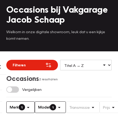
Occasions bij Vakgarage
Jacob Schaap
Welkom in onze digitale showroom, leuk dat u een kijkje
komt nemen.
Filteren
Occasions
2 resultaten
Vergelijken
Merk
Model
Transmissie
Prijs
1
1