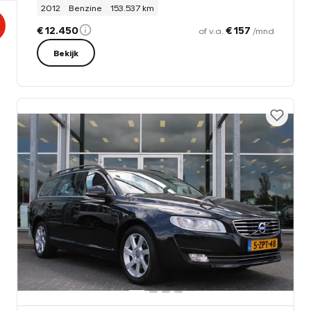
2012
Benzine
153.537 km
€ 12.450
€ 157
of v.a.
/mnd
Bekijk