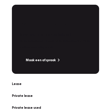
Plan een
Werkplaatsafspraak
Is uw auto toe aan Onderhoud,
Bandenwissel of een Vakantiecheck? Plan
online een afspraak!
Maak een afspraak
Lease
Private lease
Private lease used