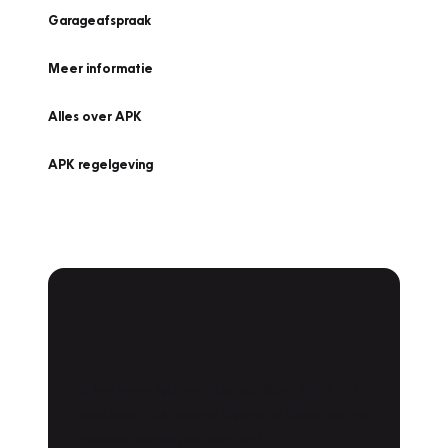
Garageafspraak
Meer informatie
Alles over APK
APK regelgeving
APK Keuring bij
Vakgarage!
Is het weer tijd voor de jaarlijkse APK? Ga
snel naar Vakgarage bij u in de buurt, en ga
zonder zorgen de weg op!