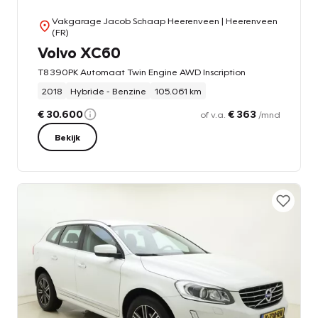
Vakgarage Jacob Schaap Heerenveen
| Heerenveen
(FR)
Volvo XC60
T8 390PK Automaat Twin Engine AWD Inscription
2018
Hybride - Benzine
105.061 km
€ 30.600
€ 363
of v.a.
/mnd
Bekijk