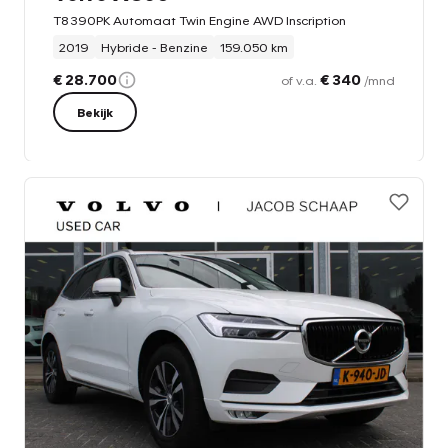
T8 390PK Automaat Twin Engine AWD Inscription
2019
Hybride - Benzine
159.050 km
€ 28.700
€ 340
of v.a.
/mnd
Bekijk