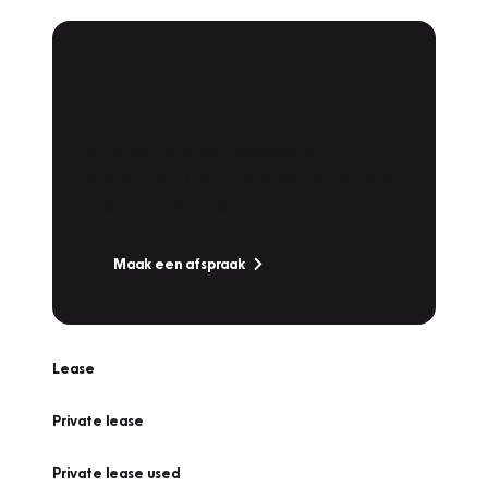
Plan een
Werkplaatsafspraak
Is uw auto toe aan Onderhoud,
Bandenwissel of een Vakantiecheck? Plan
online een afspraak!
Maak een afspraak
Lease
Private lease
Private lease used