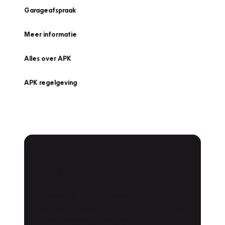
Garageafspraak
Meer informatie
Alles over APK
APK regelgeving
APK Keuring bij
Vakgarage!
Is het weer tijd voor de jaarlijkse APK? Ga
snel naar Vakgarage bij u in de buurt, en ga
zonder zorgen de weg op!