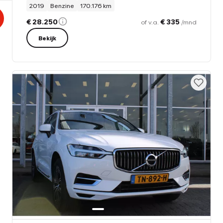
2019
Benzine
170.176 km
€ 28.250
€ 335
of v.a.
/mnd
Bekijk