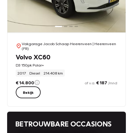
Vakgarage Jacob Schaap Heerenveen
| Heerenveen
(FR)
Volvo XC60
D3 150pk Polar+
2017
Diesel
214.408 km
€ 14.800
€ 187
of v.a.
/mnd
Bekijk
BETROUWBARE OCCASIONS