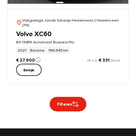
Vakgarage Jacob Schaap Heerenveen
| Heerenveen
(FR)
Volvo XC60
B4 198PK Automaat Business Pro
2021
Benzine
166.645 km
€ 27.900
€ 331
of v.a.
/mnd
Bekijk
Filteren