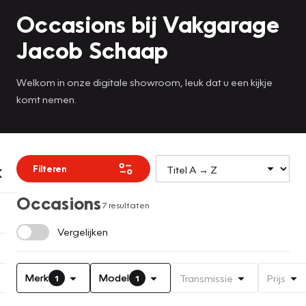
Occasions bij Vakgarage
Jacob Schaap
Welkom in onze digitale showroom, leuk dat u een kijkje
komt nemen.
Filteren
Occasions
7 resultaten
Vergelijken
Merk
Model
Transmissie
Prijs
1
1