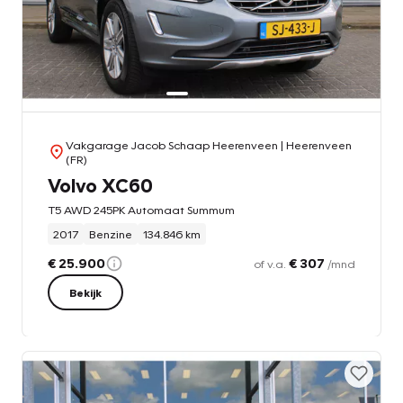
Vakgarage Jacob Schaap Heerenveen
| Heerenveen
(FR)
Volvo XC60
T5 AWD 245PK Automaat Summum
2017
Benzine
134.846 km
€ 25.900
€ 307
of v.a.
/mnd
Bekijk