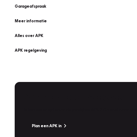
Garageafspraak
Meer informatie
Alles over APK
APK regelgeving
APK Keuring bij Vakgarage!
Is het weer tijd voor de jaarlijkse APK? Ga snel naar V
Plan een APK in