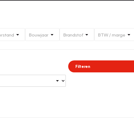
erstand
Bouwjaar
Brandstof
BTW / marge
Filteren