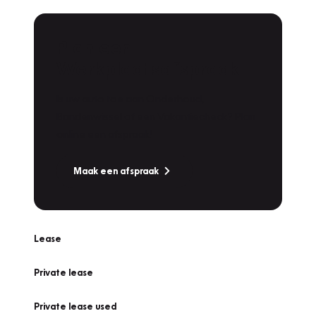
Plan een
Werkplaatsafspraak
Is uw auto toe aan Onderhoud,
Bandenwissel of een Vakantiecheck? Plan
online een afspraak!
Maak een afspraak
Lease
Private lease
Private lease used