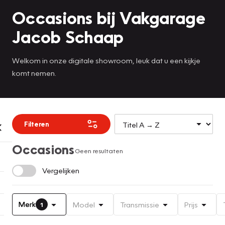
Occasions bij Vakgarage
Jacob Schaap
Welkom in onze digitale showroom, leuk dat u een kijkje
komt nemen.
Filteren
Occasions
Geen resultaten
Vergelijken
Merk
Model
Transmissie
Prijs
1