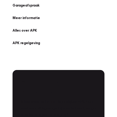
Garageafspraak
Meer informatie
Alles over APK
APK regelgeving
APK Keuring bij
Vakgarage!
Is het weer tijd voor de jaarlijkse APK? Ga
snel naar Vakgarage bij u in de buurt, en ga
zonder zorgen de weg op!